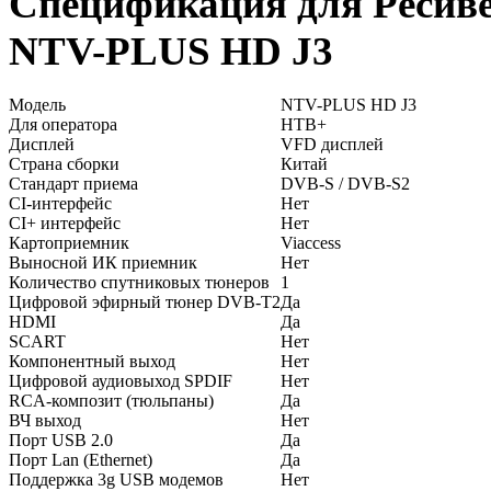
Спецификация для Ресив
NTV-PLUS HD J3
Модель
NTV-PLUS HD J3
Для оператора
НТВ+
Дисплей
VFD дисплей
Страна сборки
Китай
Стандарт приема
DVB-S / DVB-S2
CI-интерфейс
Нет
CI+ интерфейс
Нет
Картоприемник
Viaccess
Выносной ИК приемник
Нет
Количество спутниковых тюнеров
1
Цифровой эфирный тюнер DVB-T2
Да
HDMI
Да
SCART
Нет
Компонентный выход
Нет
Цифровой аудиовыход SPDIF
Нет
RCA-композит (тюльпаны)
Да
ВЧ выход
Нет
Порт USB 2.0
Да
Порт Lan (Ethernet)
Да
Поддержка 3g USB модемов
Нет