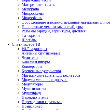
Корпусные части
Материнские платы
Мембрана
Микросхемы
Микрофоны
Оборудование и вспомогательные материалы для р
Поворотные механизмы и слайдеры
Разъемы зарядки, гарнитуры, дисплея
Тачскрины
Шлейфы
Спутниковое ТВ
Wi-Fi адаптеры
Антенны спутниковые
Делители
Кабели и шнуры
Конверторы
Крепежные устройства
Материнские платы для ресиверов
Модули условного доступа
Модуляторы
Мультисвитчи
Мультифид
Переключатели
Переходники и разъемы
Позиционер