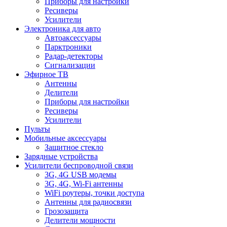
Приборы для настройки
Ресиверы
Усилители
Электроника для авто
Автоаксессуары
Парктроники
Радар-детекторы
Сигнализации
Эфирное ТВ
Антенны
Делители
Приборы для настройки
Ресиверы
Усилители
Пульты
Мобильные аксессуары
Защитное стекло
Зарядные устройства
Усилители беспроводной связи
3G, 4G USB модемы
3G, 4G, Wi-Fi антенны
WiFi роутеры, точки доступа
Антенны для радиосвязи
Грозозащита
Делители мощности