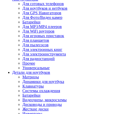
Для сотовых телефонов
Для ноутбуков и нетбуков
Для GPS Навигаторов
Для Фото/Видео камер
Батарейки
Для MP3/MP4 плееров
Для WiFi роутеров
Для игровых приставок
Для планшетов
Для пылесосов
Для электронных книг
Для электроинструмента
Для радиостанций
Прочее
Универсальные
Детали для ноутбуков
Матрицы
Динамики для ноутбука
Клавиатуры
Системы охлаждения
Батарейки
Видеочипы, микросхемы
Дисководы и приводы
Жесткие диски
Инверторы