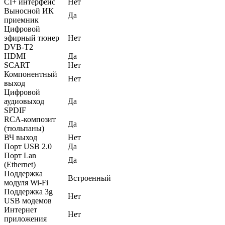
CI+ интерфейс
Нет
Выносной ИК
Да
приемник
Цифровой
эфирный тюнер
Нет
DVB-T2
HDMI
Да
SCART
Нет
Компонентный
Нет
выход
Цифровой
аудиовыход
Да
SPDIF
RCA-композит
Да
(тюльпаны)
ВЧ выход
Нет
Порт USB 2.0
Да
Порт Lan
Да
(Ethernet)
Поддержка
Встроенный
модуля Wi-Fi
Поддержка 3g
Нет
USB модемов
Интернет
Нет
приложения