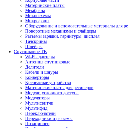
Корпусные части
Материнские платы
Мембрана
Микросхемы
Микрофоны
Оборудование и вспомогательные материалы для р
Поворотные механизмы и слайдеры
Разъемы зарядки, гарнитуры, дисплея
Тачскрины
Шлейфы
Спутниковое ТВ
Wi-Fi адаптеры
Антенны спутниковые
Делители
Кабели и шнуры
Конверторы
Крепежные устройства
Материнские платы для ресиверов
Модули условного доступа
Модуляторы
Мультисвитчи
Мультифид
Переключатели
Переходники и разъемы
Позиционер