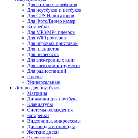
Для сотовых телефонов
Для ноутбуков и нетбуков
Для GPS Навигаторов
Для Фото/Видео камер
Батарейки
Для MP3/MP4 плееров
Для WiFi роутеров
Для игровых приставок
Для планшетов
Для пылесосов
Для электронных книг
Для электроинструмента
Для радиостанций
Прочее
Универсальные
Детали для ноутбуков
Матрицы
Динамики для ноутбука
Клавиатуры
Системы охлаждения
Батарейки
Видеочипы, микросхемы
Дисководы и приводы
Жесткие диски
Инверторы