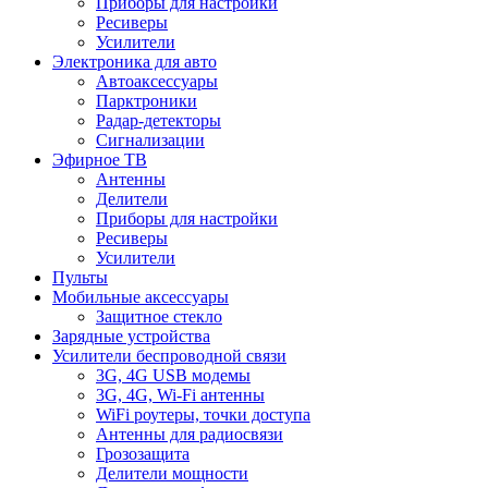
Приборы для настройки
Ресиверы
Усилители
Электроника для авто
Автоаксессуары
Парктроники
Радар-детекторы
Сигнализации
Эфирное ТВ
Антенны
Делители
Приборы для настройки
Ресиверы
Усилители
Пульты
Мобильные аксессуары
Защитное стекло
Зарядные устройства
Усилители беспроводной связи
3G, 4G USB модемы
3G, 4G, Wi-Fi антенны
WiFi роутеры, точки доступа
Антенны для радиосвязи
Грозозащита
Делители мощности