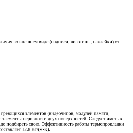
личия во внешнем виде (надписи, логотипы, наклейки) от
т греющихся элементов (видеочипов, модулей памяти,
т элементы неровности двух поверхностей. Следует иметь в
надо подбирать свою. Эффективность работы термопрокладки
оставляет 12.8 Вт/(м•К).