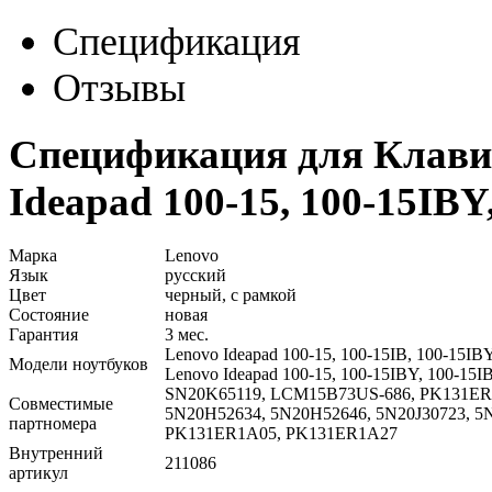
Спецификация
Отзывы
Спецификация для Клавиа
Ideapad 100-15, 100-15IBY
Марка
Lenovo
Язык
русский
Цвет
черный, с рамкой
Состояние
новая
Гарантия
3 мес.
Lenovo Ideapad 100-15, 100-15IB, 100-15IB
Модели ноутбуков
Lenovo Ideapad 100-15, 100-15IBY, 100-15I
SN20K65119, LCM15B73US-686, PK131ER
Совместимые
5N20H52634, 5N20H52646, 5N20J30723, 5
партномера
PK131ER1A05, PK131ER1A27
Внутренний
211086
артикул