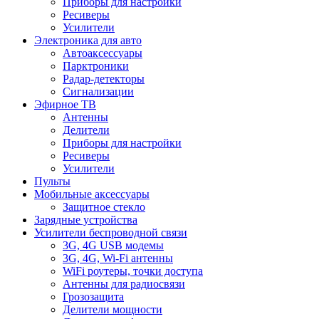
Приборы для настройки
Ресиверы
Усилители
Электроника для авто
Автоаксессуары
Парктроники
Радар-детекторы
Сигнализации
Эфирное ТВ
Антенны
Делители
Приборы для настройки
Ресиверы
Усилители
Пульты
Мобильные аксессуары
Защитное стекло
Зарядные устройства
Усилители беспроводной связи
3G, 4G USB модемы
3G, 4G, Wi-Fi антенны
WiFi роутеры, точки доступа
Антенны для радиосвязи
Грозозащита
Делители мощности