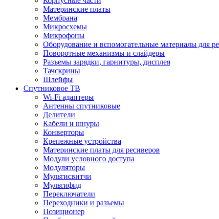
Корпусные части
Материнские платы
Мембрана
Микросхемы
Микрофоны
Оборудование и вспомогательные материалы для р
Поворотные механизмы и слайдеры
Разъемы зарядки, гарнитуры, дисплея
Тачскрины
Шлейфы
Спутниковое ТВ
Wi-Fi адаптеры
Антенны спутниковые
Делители
Кабели и шнуры
Конверторы
Крепежные устройства
Материнские платы для ресиверов
Модули условного доступа
Модуляторы
Мультисвитчи
Мультифид
Переключатели
Переходники и разъемы
Позиционер