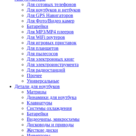
Для сотовых телефонов
Для ноутбуков и нетбуков
Для GPS Навигаторов
Для Фото/Видео камер
Батарейки
Для MP3/MP4 плееров
Для WiFi роутеров
Для игровых приставок
Для планшетов
Для пылесосов
Для электронных книг
Для электроинструмента
Для радиостанций
Прочее
Универсальные
Детали для ноутбуков
Матрицы
Динамики для ноутбука
Клавиатуры
Системы охлаждения
Батарейки
Видеочипы, микросхемы
Дисководы и приводы
Жесткие диски
Инверторы