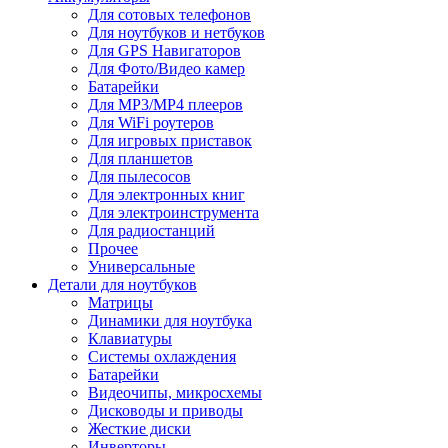
Для сотовых телефонов
Для ноутбуков и нетбуков
Для GPS Навигаторов
Для Фото/Видео камер
Батарейки
Для MP3/MP4 плееров
Для WiFi роутеров
Для игровых приставок
Для планшетов
Для пылесосов
Для электронных книг
Для электроинструмента
Для радиостанций
Прочее
Универсальные
Детали для ноутбуков
Матрицы
Динамики для ноутбука
Клавиатуры
Системы охлаждения
Батарейки
Видеочипы, микросхемы
Дисководы и приводы
Жесткие диски
Инверторы