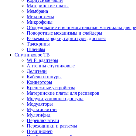
Корпусные части
Материнские платы
Мембрана
Микросхемы
Микрофоны
Оборудование и вспомогательные материалы для р
Поворотные механизмы и слайдеры
Разъемы зарядки, гарнитуры, дисплея
Тачскрины
Шлейфы
Спутниковое ТВ
Wi-Fi адаптеры
Антенны спутниковые
Делители
Кабели и шнуры
Конверторы
Крепежные устройства
Материнские платы для ресиверов
Модули условного доступа
Модуляторы
Мультисвитчи
Мультифид
Переключатели
Переходники и разъемы
Позиционер