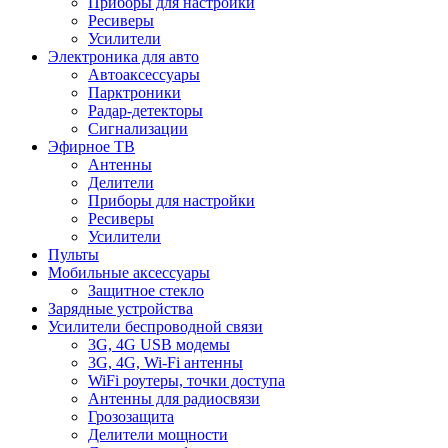
Приборы для настройки
Ресиверы
Усилители
Электроника для авто
Автоаксессуары
Парктроники
Радар-детекторы
Сигнализации
Эфирное ТВ
Антенны
Делители
Приборы для настройки
Ресиверы
Усилители
Пульты
Мобильные аксессуары
Защитное стекло
Зарядные устройства
Усилители беспроводной связи
3G, 4G USB модемы
3G, 4G, Wi-Fi антенны
WiFi роутеры, точки доступа
Антенны для радиосвязи
Грозозащита
Делители мощности