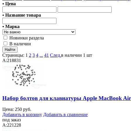
• Цена
• Название товара
• Марка
Новинки раздела
В наличии
Страницы:
1
2
3
4
...
41
След.
в наличии 1 шт
A:218831
Набор болтов для клавиатуры Apple MacBook Air 
Цена:
250 руб.
Добавить в корзину
Добавить в сравнение
под заказ
A:221228