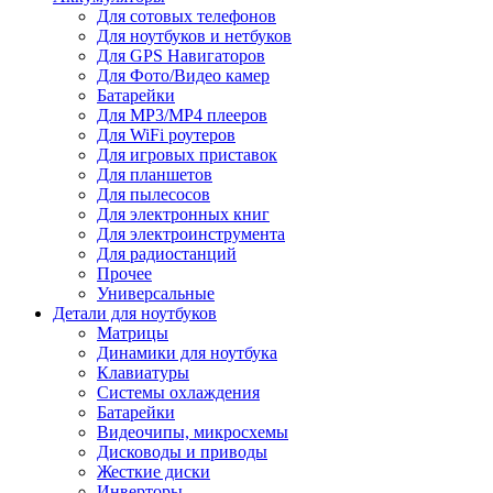
Для сотовых телефонов
Для ноутбуков и нетбуков
Для GPS Навигаторов
Для Фото/Видео камер
Батарейки
Для MP3/MP4 плееров
Для WiFi роутеров
Для игровых приставок
Для планшетов
Для пылесосов
Для электронных книг
Для электроинструмента
Для радиостанций
Прочее
Универсальные
Детали для ноутбуков
Матрицы
Динамики для ноутбука
Клавиатуры
Системы охлаждения
Батарейки
Видеочипы, микросхемы
Дисководы и приводы
Жесткие диски
Инверторы