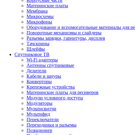
Корпусные части
Материнские платы
Мембрана
Микросхемы
Микрофоны
Оборудование и вспомогательные материалы для р
Поворотные механизмы и слайдеры
Разъемы зарядки, гарнитуры, дисплея
Тачскрины
Шлейфы
Спутниковое ТВ
Wi-Fi адаптеры
Антенны спутниковые
Делители
Кабели и шнуры
Конверторы
Крепежные устройства
Материнские платы для ресиверов
Модули условного доступа
Модуляторы
Мультисвитчи
Мультифид
Переключатели
Переходники и разъемы
Позиционер