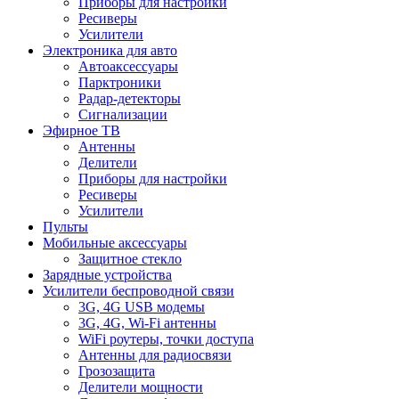
Приборы для настройки
Ресиверы
Усилители
Электроника для авто
Автоаксессуары
Парктроники
Радар-детекторы
Сигнализации
Эфирное ТВ
Антенны
Делители
Приборы для настройки
Ресиверы
Усилители
Пульты
Мобильные аксессуары
Защитное стекло
Зарядные устройства
Усилители беспроводной связи
3G, 4G USB модемы
3G, 4G, Wi-Fi антенны
WiFi роутеры, точки доступа
Антенны для радиосвязи
Грозозащита
Делители мощности