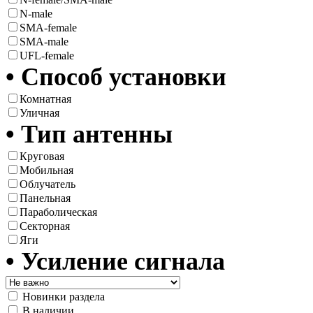
N-male
SMA-female
SMA-male
UFL-female
• Способ установки
Комнатная
Уличная
• Тип антенны
Круговая
Мобильная
Облучатель
Панельная
Параболическая
Секторная
Яги
• Усиление сигнала
Новинки раздела
В наличии