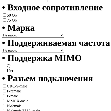
• Входное сопротивление
50 Ом
75 Ом
• Марка
• Поддерживаемая частота
• Поддержка MIMO
Да
Нет
• Разъем подключения
CRC-9-male
F-female
F-male
MMCX-male
N-female
N-female/SMA-male