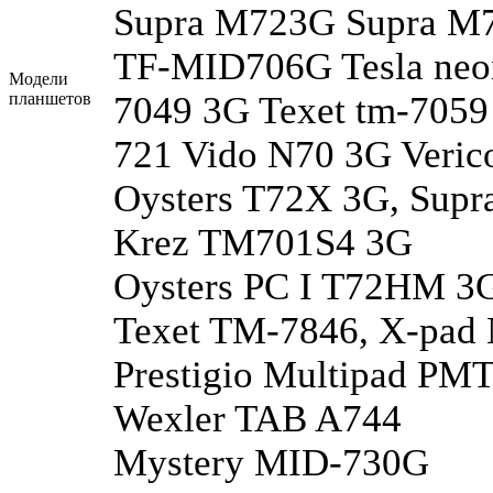
Supra M723G Supra 
TF-MID706G Tesla neo
Модели
планшетов
7049 3G Texet tm-7059
721 Vido N70 3G Ver
Oysters T72X 3G, Sup
Krez TM701S4 3G
Oysters PC I T72HM 3
Texet TM-7846, X-pad
Prestigio Multipad PM
Wexler TAB A744
Mystery MID-730G