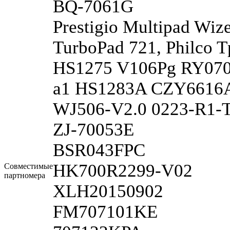
BQ-7061G
Prestigio Multipad Wiz
TurboPad 721, Philco T
HS1275 V106Pg RY070
a1 HS1283A CZY6616
WJ506-V2.0 0223-R1-T
ZJ-70053E
BSR043FPC
HK700R2299-V02
Совместимые
партномера
XLH20150902
FM707101KE