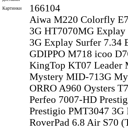
166104
Картинки
Aiwa M220 Colorfly E
3G HT7070MG Explay H
3G Explay Surfer 7.34 
GDIPPO M718 icoo D7
KingTop KT07 Leader
Mystery MID-713G My
ORRO A960 Oysters T7
Perfeo 7007-HD Presti
Prestigio PMT3047 3
RoverPad 6.8 Air S70