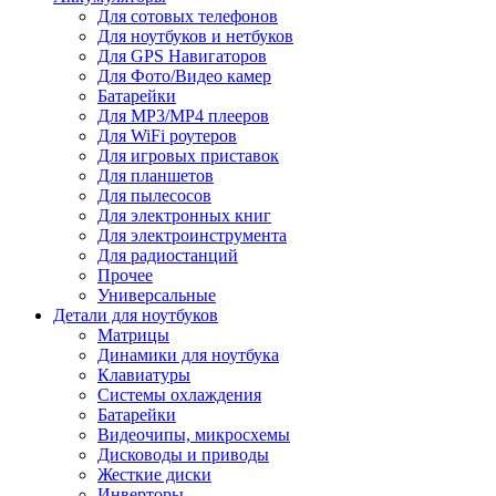
Для сотовых телефонов
Для ноутбуков и нетбуков
Для GPS Навигаторов
Для Фото/Видео камер
Батарейки
Для MP3/MP4 плееров
Для WiFi роутеров
Для игровых приставок
Для планшетов
Для пылесосов
Для электронных книг
Для электроинструмента
Для радиостанций
Прочее
Универсальные
Детали для ноутбуков
Матрицы
Динамики для ноутбука
Клавиатуры
Системы охлаждения
Батарейки
Видеочипы, микросхемы
Дисководы и приводы
Жесткие диски
Инверторы