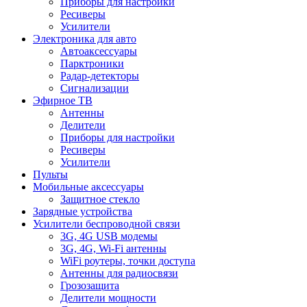
Приборы для настройки
Ресиверы
Усилители
Электроника для авто
Автоаксессуары
Парктроники
Радар-детекторы
Сигнализации
Эфирное ТВ
Антенны
Делители
Приборы для настройки
Ресиверы
Усилители
Пульты
Мобильные аксессуары
Защитное стекло
Зарядные устройства
Усилители беспроводной связи
3G, 4G USB модемы
3G, 4G, Wi-Fi антенны
WiFi роутеры, точки доступа
Антенны для радиосвязи
Грозозащита
Делители мощности