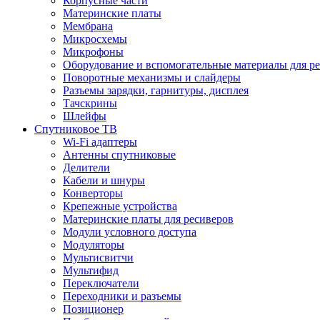
Корпусные части
Материнские платы
Мембрана
Микросхемы
Микрофоны
Оборудование и вспомогательные материалы для р
Поворотные механизмы и слайдеры
Разъемы зарядки, гарнитуры, дисплея
Тачскрины
Шлейфы
Спутниковое ТВ
Wi-Fi адаптеры
Антенны спутниковые
Делители
Кабели и шнуры
Конверторы
Крепежные устройства
Материнские платы для ресиверов
Модули условного доступа
Модуляторы
Мультисвитчи
Мультифид
Переключатели
Переходники и разъемы
Позиционер