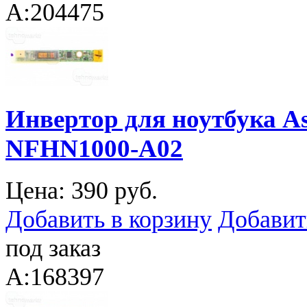
A:204475
Инвертор для ноутбука As
NFHN1000-A02
Цена:
390 руб.
Добавить в корзину
Добавит
под заказ
A:168397