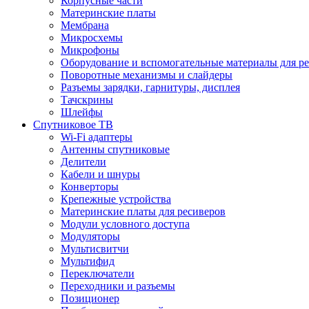
Корпусные части
Материнские платы
Мембрана
Микросхемы
Микрофоны
Оборудование и вспомогательные материалы для р
Поворотные механизмы и слайдеры
Разъемы зарядки, гарнитуры, дисплея
Тачскрины
Шлейфы
Спутниковое ТВ
Wi-Fi адаптеры
Антенны спутниковые
Делители
Кабели и шнуры
Конверторы
Крепежные устройства
Материнские платы для ресиверов
Модули условного доступа
Модуляторы
Мультисвитчи
Мультифид
Переключатели
Переходники и разъемы
Позиционер