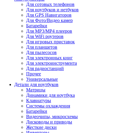
Для сотовых телефонов
Для ноутбуков и нетбуков
Для GPS Навигаторов
Для Фото/Видео камер
Батарейки
Для MP3/MP4 плееров
Для WiFi роутеров
Для игровых приставок
Для планшетов
Для пылесосов
Для электронных книг
Для электроинструмента
Для радиостанций
Прочее
Универсальные
Детали для ноутбуков
Матрицы
Динамики для ноутбука
Клавиатуры
Системы охлаждения
Батарейки
Видеочипы, микросхемы
Дисководы и приводы
Жесткие диски
Инверторы