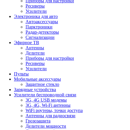
Приборы для настройки
Ресиверы
Усилители
Электроника для авто
Автоаксессуары
Парктроники
Радар-детекторы
Сигнализации
Эфирное ТВ
Антенны
Делители
Приборы для настройки
Ресиверы
Усилители
Пульты
Мобильные аксессуары
Защитное стекло
Зарядные устройства
Усилители беспроводной связи
3G, 4G USB модемы
3G, 4G, Wi-Fi антенны
WiFi роутеры, точки доступа
Антенны для радиосвязи
Грозозащита
Делители мощности