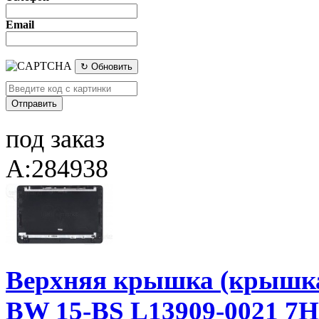
Email
↻ Обновить
под заказ
A:284938
Верхняя крышка (крышка
BW 15-BS L13909-0021 7