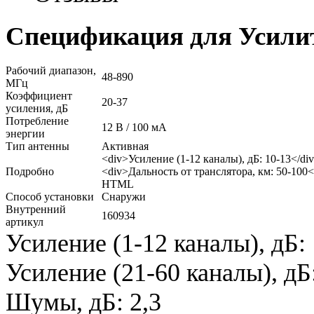
Спецификация для Усилит
Рабочий диапазон,
48-890
МГц
Коэффициент
20-37
усиления, дБ
Потребление
12 В / 100 мА
энергии
Тип антенны
Активная
<div>Усиление (1-12 каналы), дБ: 10-13</di
Подробно
<div>Дальность от транслятора, км: 50-100<
HTML
Способ установки
Снаружи
Внутренний
160934
артикул
Усиление (1-12 каналы), дБ:
Усиление (21-60 каналы), дБ
Шумы, дБ: 2,3