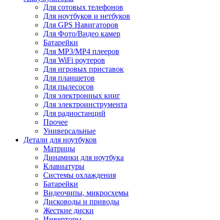
Для сотовых телефонов
Для ноутбуков и нетбуков
Для GPS Навигаторов
Для Фото/Видео камер
Батарейки
Для MP3/MP4 плееров
Для WiFi роутеров
Для игровых приставок
Для планшетов
Для пылесосов
Для электронных книг
Для электроинструмента
Для радиостанций
Прочее
Универсальные
Детали для ноутбуков
Матрицы
Динамики для ноутбука
Клавиатуры
Системы охлаждения
Батарейки
Видеочипы, микросхемы
Дисководы и приводы
Жесткие диски
Инверторы