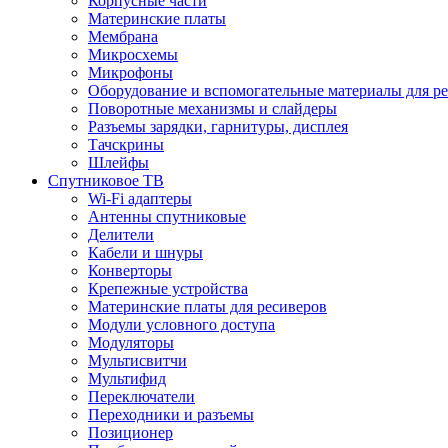
Корпусные части
Материнские платы
Мембрана
Микросхемы
Микрофоны
Оборудование и вспомогательные материалы для р
Поворотные механизмы и слайдеры
Разъемы зарядки, гарнитуры, дисплея
Тачскрины
Шлейфы
Спутниковое ТВ
Wi-Fi адаптеры
Антенны спутниковые
Делители
Кабели и шнуры
Конверторы
Крепежные устройства
Материнские платы для ресиверов
Модули условного доступа
Модуляторы
Мультисвитчи
Мультифид
Переключатели
Переходники и разъемы
Позиционер