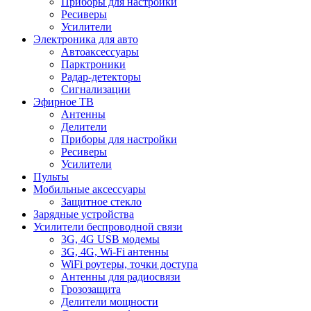
Приборы для настройки
Ресиверы
Усилители
Электроника для авто
Автоаксессуары
Парктроники
Радар-детекторы
Сигнализации
Эфирное ТВ
Антенны
Делители
Приборы для настройки
Ресиверы
Усилители
Пульты
Мобильные аксессуары
Защитное стекло
Зарядные устройства
Усилители беспроводной связи
3G, 4G USB модемы
3G, 4G, Wi-Fi антенны
WiFi роутеры, точки доступа
Антенны для радиосвязи
Грозозащита
Делители мощности