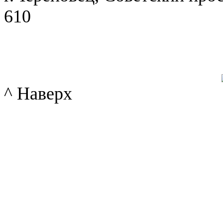
610
^ Наверх