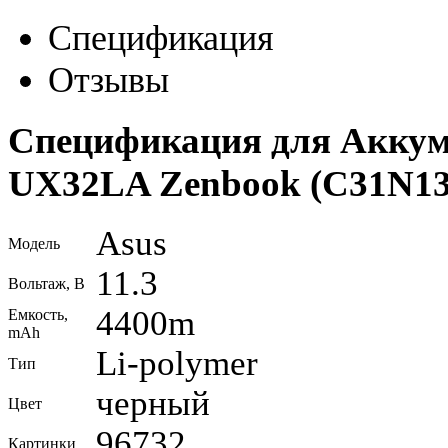
Спецификация
Отзывы
Спецификация для Аккуму
UX32LA Zenbook (C31N13
Asus
Модель
11.3
Вольтаж, В
4400m
Емкость,
mAh
Li-polymer
Тип
черный
Цвет
96732
Картинки