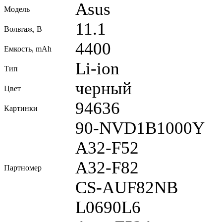
Asus
Модель
11.1
Вольтаж, В
4400
Емкость, mAh
Li-ion
Тип
черный
Цвет
94636
Картинки
90-NVD1B1000Y
A32-F52
A32-F82
Партномер
CS-AUF82NB
L0690L6