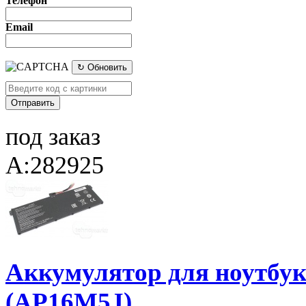
Телефон
Email
↻ Обновить
под заказ
A:282925
Аккумулятор для ноутбука
(AP16M5J)