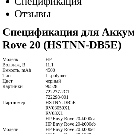
Спецификация
Отзывы
Спецификация для Аккум
Rove 20 (HSTNN-DB5E)
Модель
HP
Вольтаж, В
11.1
Емкость, mAh
4500
Тип
Li-polymer
Цвет
черный
Картинки
96528
722237-2C1
722298-001
Партномер
HSTNN-DB5E
RV03050XL
RV03XL
HP Envy Rove 20-k000ea
HP Envy Rove 20-k000eb
Модели
HP Envy Rove 20-k000ef