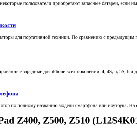
некоторые пользователи приобретают запасные батареи, если им 
мкости
яторы для портативной техники. По сравнению с предыдущим п
ованные зарядные для iPhone всех поколений: 4, 4S, 5, 5S, 6 и 
елефона
тор по полному названию модели смартфона или ноутбука. На са
ad Z400, Z500, Z510 (L12S4K0