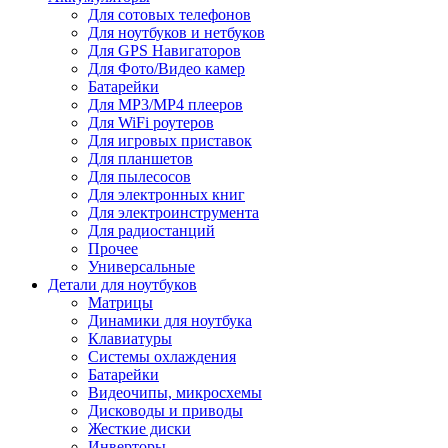
Для сотовых телефонов
Для ноутбуков и нетбуков
Для GPS Навигаторов
Для Фото/Видео камер
Батарейки
Для MP3/MP4 плееров
Для WiFi роутеров
Для игровых приставок
Для планшетов
Для пылесосов
Для электронных книг
Для электроинструмента
Для радиостанций
Прочее
Универсальные
Детали для ноутбуков
Матрицы
Динамики для ноутбука
Клавиатуры
Системы охлаждения
Батарейки
Видеочипы, микросхемы
Дисководы и приводы
Жесткие диски
Инверторы