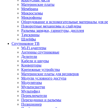
Корпусные части
Материнские платы
Мембрана
Микросхемы
Микрофоны
Оборудование и вспомогательные материалы для р
Поворотные механизмы и слайдеры
Разъемы зарядки, гарнитуры, дисплея
Тачскрины
Шлейфы
Спутниковое ТВ
Wi-Fi адаптеры
Антенны спутниковые
Делители
Кабели и шнуры
Конверторы
Крепежные устройства
Материнские платы для ресиверов
Модули условного доступа
Модуляторы
Мультисвитчи
Мультифид
Переключатели
Переходники и разъемы
Позиционер