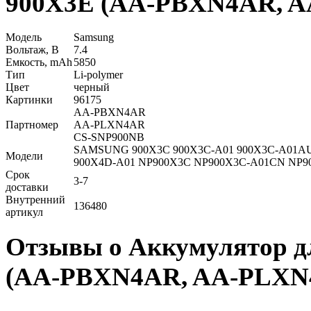
900X3E (AA-PBXN4AR, 
Модель
Samsung
Вольтаж, В
7.4
Емкость, mAh
5850
Тип
Li-polymer
Цвет
черный
Картинки
96175
AA-PBXN4AR
Партномер
AA-PLXN4AR
CS-SNP900NB
SAMSUNG 900X3C 900X3C-A01 900X3C-A01AU 
Модели
900X4D-A01 NP900X3C NP900X3C-A01CN NP9
Срок
3-7
доставки
Внутренний
136480
артикул
Отзывы о Аккумулятор д
(AA-PBXN4AR, AA-PLXN