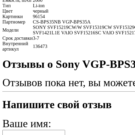
Емкость, mAh
2600
Тип
Li-ion
Цвет
черный
Картинки
96154
Партномер
CS-BPS35NB VGP-BPS35A
SONY SVF15219CW/W SVF15319CW SVF15329CW
Модели
SVF1421L1E VAIO SVF15216SC VAIO SVF1521
Срок доставки
3-7
Внутренний
136473
артикул
Отзывы о Sony VGP-BPS
Отзывов пока нет, вы может
Напишите свой отзыв
Ваше имя: