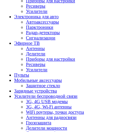
Приборы для настройки
Ресиверы
Усилители
Электроника для авто
Автоаксессуары
Парктроники
Радар-детекторы
Сигнализации
Эфирное ТВ
Антенны
Делители
Приборы для настройки
Ресиверы
Усилители
Пульты
Мобильные аксессуары
Защитное стекло
Зарядные устройства
Усилители беспроводной связи
3G, 4G USB модемы
3G, 4G, Wi-Fi антенны
WiFi роутеры, точки доступа
Антенны для радиосвязи
Грозозащита
Делители мощности