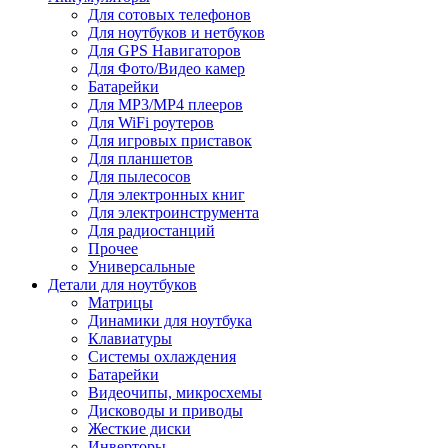
Для сотовых телефонов
Для ноутбуков и нетбуков
Для GPS Навигаторов
Для Фото/Видео камер
Батарейки
Для MP3/MP4 плееров
Для WiFi роутеров
Для игровых приставок
Для планшетов
Для пылесосов
Для электронных книг
Для электроинструмента
Для радиостанций
Прочее
Универсальные
Детали для ноутбуков
Матрицы
Динамики для ноутбука
Клавиатуры
Системы охлаждения
Батарейки
Видеочипы, микросхемы
Дисководы и приводы
Жесткие диски
Инверторы