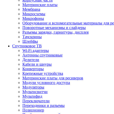
Корпусные части
Материнские платы
Мембрана
Микросхемы
Микрофоны
Оборудование и вспомогательные материалы для р
Поворотные механизмы и слайдеры
Разъемы зарядки, гарнитуры, дисплея
Тачскрины
Шлейфы
Спутниковое ТВ
Wi-Fi адаптеры
Антенны спутниковые
Делители
Кабели и шнуры
Конверторы
Крепежные устройства
Материнские платы для ресиверов
Модули условного доступа
Модуляторы
Мультисвитчи
Мультифид
Переключатели
Переходники и разъемы
Позиционер