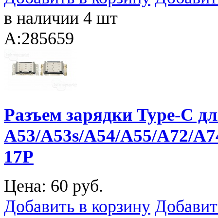
в наличии 4 шт
A:285659
Разъем зарядки Type-C д
A53/A53s/A54/A55/A72/A7
17P
Цена:
60 руб.
Добавить в корзину
Добавит