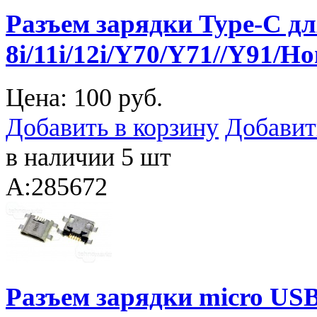
Разъем зарядки Type-C д
8i/11i/12i/Y70/Y71//Y91/Ho
Цена:
100 руб.
Добавить в корзину
Добавит
в наличии 5 шт
A:285672
Разъем зарядки micro US