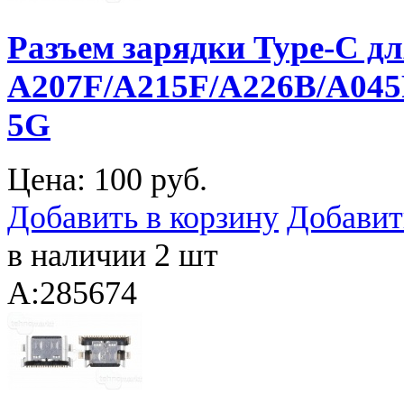
Разъем зарядки Type-C д
A207F/A215F/A226B/A045
5G
Цена:
100 руб.
Добавить в корзину
Добавит
в наличии 2 шт
A:285674