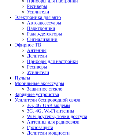
Приборы для настройки
Ресиверы
Усилители
Электроника для авто
Автоаксессуары
Парктроники
Радар-детекторы
Сигнализации
Эфирное ТВ
Антенны
Делители
Приборы для настройки
Ресиверы
Усилители
Пульты
Мобильные аксессуары
Защитное стекло
Зарядные устройства
Усилители беспроводной связи
3G, 4G USB модемы
3G, 4G, Wi-Fi антенны
WiFi роутеры, точки доступа
Антенны для радиосвязи
Грозозащита
Делители мощности