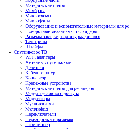
Корпусные части
Материнские платы
Мембрана
Микросхемы
Микрофоны
Оборудование и вспомогательные материалы для р
Поворотные механизмы и слайдеры
Разъемы зарядки, гарнитуры, дисплея
Тачскрины
Шлейфы
Спутниковое ТВ
Wi-Fi адаптеры
Антенны спутниковые
Делители
Кабели и шнуры
Конверторы
Крепежные устройства
Материнские платы для ресиверов
Модули условного доступа
Модуляторы
Мультисвитчи
Мультифид
Переключатели
Переходники и разъемы
Позиционер