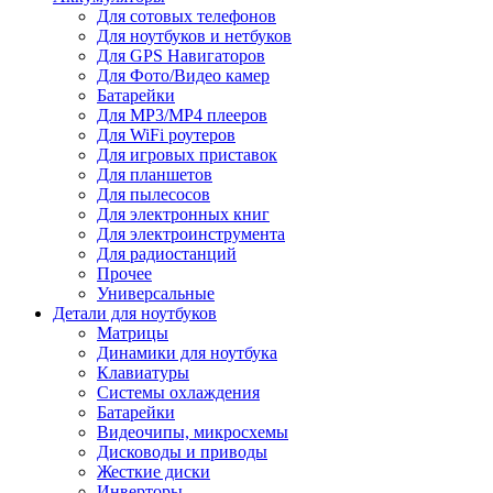
Для сотовых телефонов
Для ноутбуков и нетбуков
Для GPS Навигаторов
Для Фото/Видео камер
Батарейки
Для MP3/MP4 плееров
Для WiFi роутеров
Для игровых приставок
Для планшетов
Для пылесосов
Для электронных книг
Для электроинструмента
Для радиостанций
Прочее
Универсальные
Детали для ноутбуков
Матрицы
Динамики для ноутбука
Клавиатуры
Системы охлаждения
Батарейки
Видеочипы, микросхемы
Дисководы и приводы
Жесткие диски
Инверторы