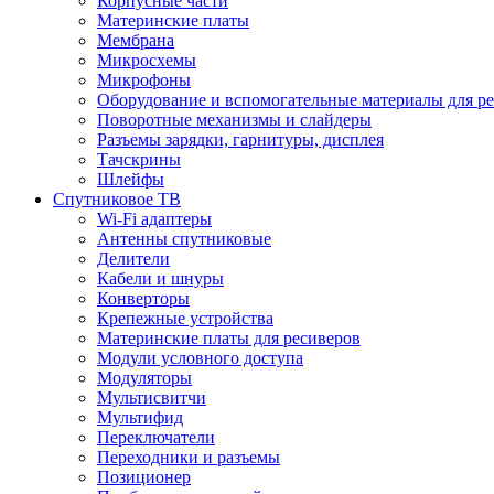
Корпусные части
Материнские платы
Мембрана
Микросхемы
Микрофоны
Оборудование и вспомогательные материалы для р
Поворотные механизмы и слайдеры
Разъемы зарядки, гарнитуры, дисплея
Тачскрины
Шлейфы
Спутниковое ТВ
Wi-Fi адаптеры
Антенны спутниковые
Делители
Кабели и шнуры
Конверторы
Крепежные устройства
Материнские платы для ресиверов
Модули условного доступа
Модуляторы
Мультисвитчи
Мультифид
Переключатели
Переходники и разъемы
Позиционер