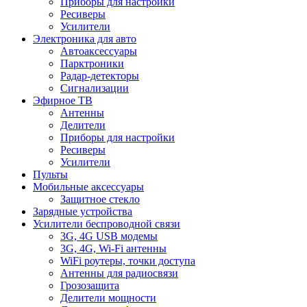
Приборы для настройки
Ресиверы
Усилители
Электроника для авто
Автоаксессуары
Парктроники
Радар-детекторы
Сигнализации
Эфирное ТВ
Антенны
Делители
Приборы для настройки
Ресиверы
Усилители
Пульты
Мобильные аксессуары
Защитное стекло
Зарядные устройства
Усилители беспроводной связи
3G, 4G USB модемы
3G, 4G, Wi-Fi антенны
WiFi роутеры, точки доступа
Антенны для радиосвязи
Грозозащита
Делители мощности