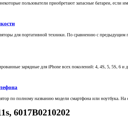
некоторые пользователи приобретают запасные батареи, если им 
мкости
яторы для портативной техники. По сравнению с предыдущим п
ованные зарядные для iPhone всех поколений: 4, 4S, 5, 5S, 6 и 
елефона
тор по полному названию модели смартфона или ноутбука. На са
1s, 6017B0210202