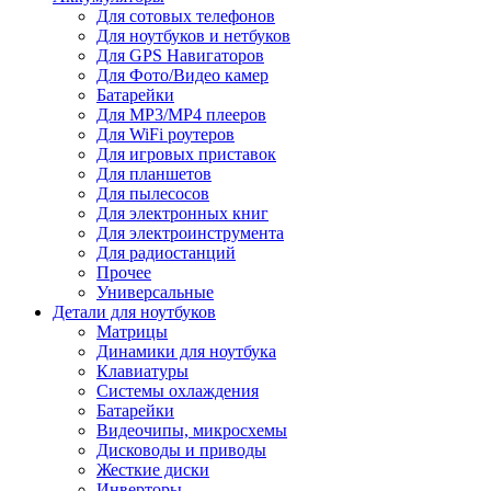
Для сотовых телефонов
Для ноутбуков и нетбуков
Для GPS Навигаторов
Для Фото/Видео камер
Батарейки
Для MP3/MP4 плееров
Для WiFi роутеров
Для игровых приставок
Для планшетов
Для пылесосов
Для электронных книг
Для электроинструмента
Для радиостанций
Прочее
Универсальные
Детали для ноутбуков
Матрицы
Динамики для ноутбука
Клавиатуры
Системы охлаждения
Батарейки
Видеочипы, микросхемы
Дисководы и приводы
Жесткие диски
Инверторы