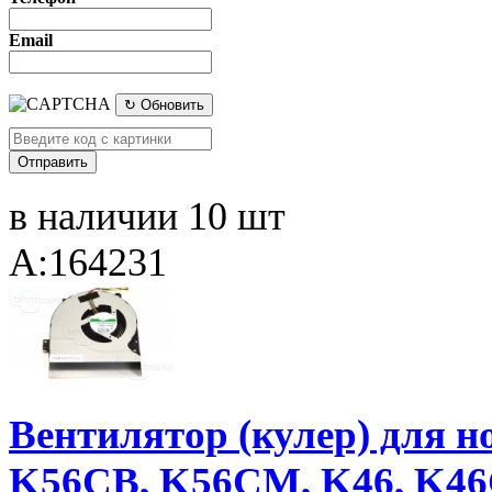
Email
↻ Обновить
в наличии 10 шт
A:164231
Вентилятор (кулер) для н
K56CB, K56CM, K46, K4