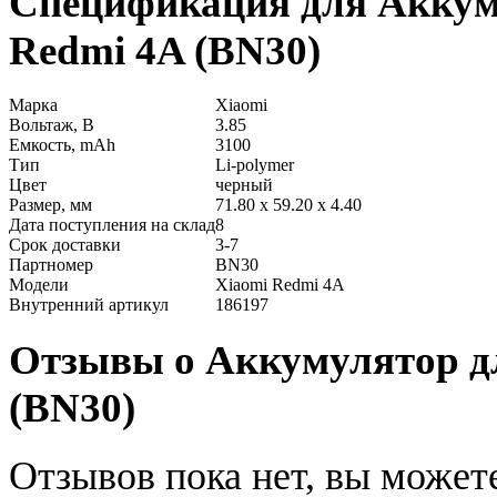
Спецификация для Аккум
Redmi 4A (BN30)
Марка
Xiaomi
Вольтаж, В
3.85
Емкость, mAh
3100
Тип
Li-polymer
Цвет
черный
Размер, мм
71.80 x 59.20 x 4.40
Дата поступления на склад
8
Срок доставки
3-7
Партномер
BN30
Модели
Xiaomi Redmi 4A
Внутренний артикул
186197
Отзывы о Аккумулятор дл
(BN30)
Отзывов пока нет, вы может