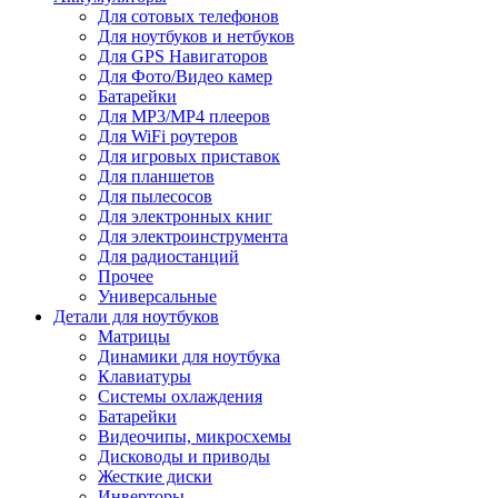
Для сотовых телефонов
Для ноутбуков и нетбуков
Для GPS Навигаторов
Для Фото/Видео камер
Батарейки
Для MP3/MP4 плееров
Для WiFi роутеров
Для игровых приставок
Для планшетов
Для пылесосов
Для электронных книг
Для электроинструмента
Для радиостанций
Прочее
Универсальные
Детали для ноутбуков
Матрицы
Динамики для ноутбука
Клавиатуры
Системы охлаждения
Батарейки
Видеочипы, микросхемы
Дисководы и приводы
Жесткие диски
Инверторы