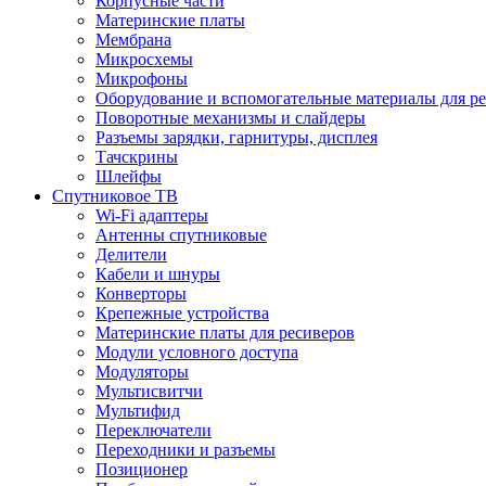
Корпусные части
Материнские платы
Мембрана
Микросхемы
Микрофоны
Оборудование и вспомогательные материалы для р
Поворотные механизмы и слайдеры
Разъемы зарядки, гарнитуры, дисплея
Тачскрины
Шлейфы
Спутниковое ТВ
Wi-Fi адаптеры
Антенны спутниковые
Делители
Кабели и шнуры
Конверторы
Крепежные устройства
Материнские платы для ресиверов
Модули условного доступа
Модуляторы
Мультисвитчи
Мультифид
Переключатели
Переходники и разъемы
Позиционер