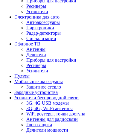
Приборы для настройки
Ресиверы
Усилители
Электроника для авто
Автоаксессуары
Парктроники
Радар-детекторы
Сигнализации
Эфирное ТВ
Антенны
Делители
Приборы для настройки
Ресиверы
Усилители
Пульты
Мобильные аксессуары
Защитное стекло
Зарядные устройства
Усилители беспроводной связи
3G, 4G USB модемы
3G, 4G, Wi-Fi антенны
WiFi роутеры, точки доступа
Антенны для радиосвязи
Грозозащита
Делители мощности