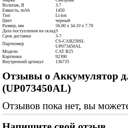
Вольтаж, В
3.7
Емкость, mAh
1450
Тип
Li-ion
Цвет
черный
Размер, мм
56.00 x 34.10 x 7.70
Дата поступления на склад
3
Срок доставки
3-7
CS-CAB250SL
Партномер
UP073450AL
Модели
CAT B25
Картинки
92390
Внутренний артикул
136735
Отзывы о Аккумулятор дл
(UP073450AL)
Отзывов пока нет, вы может
Напишите свой отзыв