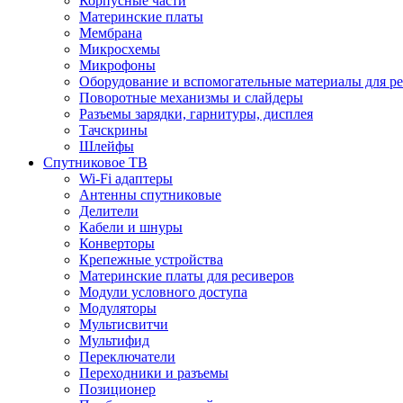
Корпусные части
Материнские платы
Мембрана
Микросхемы
Микрофоны
Оборудование и вспомогательные материалы для р
Поворотные механизмы и слайдеры
Разъемы зарядки, гарнитуры, дисплея
Тачскрины
Шлейфы
Спутниковое ТВ
Wi-Fi адаптеры
Антенны спутниковые
Делители
Кабели и шнуры
Конверторы
Крепежные устройства
Материнские платы для ресиверов
Модули условного доступа
Модуляторы
Мультисвитчи
Мультифид
Переключатели
Переходники и разъемы
Позиционер