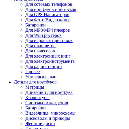
Для сотовых телефонов
Для ноутбуков и нетбуков
Для GPS Навигаторов
Для Фото/Видео камер
Батарейки
Для MP3/MP4 плееров
Для WiFi роутеров
Для игровых приставок
Для планшетов
Для пылесосов
Для электронных книг
Для электроинструмента
Для радиостанций
Прочее
Универсальные
Детали для ноутбуков
Матрицы
Динамики для ноутбука
Клавиатуры
Системы охлаждения
Батарейки
Видеочипы, микросхемы
Дисководы и приводы
Жесткие диски
Инверторы