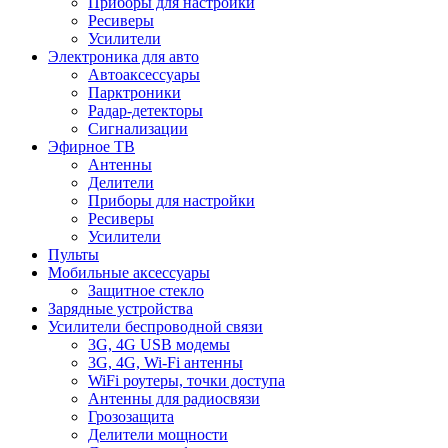
Приборы для настройки
Ресиверы
Усилители
Электроника для авто
Автоаксессуары
Парктроники
Радар-детекторы
Сигнализации
Эфирное ТВ
Антенны
Делители
Приборы для настройки
Ресиверы
Усилители
Пульты
Мобильные аксессуары
Защитное стекло
Зарядные устройства
Усилители беспроводной связи
3G, 4G USB модемы
3G, 4G, Wi-Fi антенны
WiFi роутеры, точки доступа
Антенны для радиосвязи
Грозозащита
Делители мощности