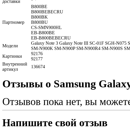
доставки
B800BE
B800BEBECRU
B800BK
Партномер
B800BU
CS-SMN900HL
EB-B800BE
EB-B800BEBECRU
Galaxy Note 3 Galaxy Note III SC-01F SGH-N
Модели
SM-N900K SM-N900P SM-N900R4 SM-N900S 
92176
Картинки
92177
Внутренний
136674
артикул
Отзывы о Samsung Galaxy
Отзывов пока нет, вы может
Напишите свой отзыв