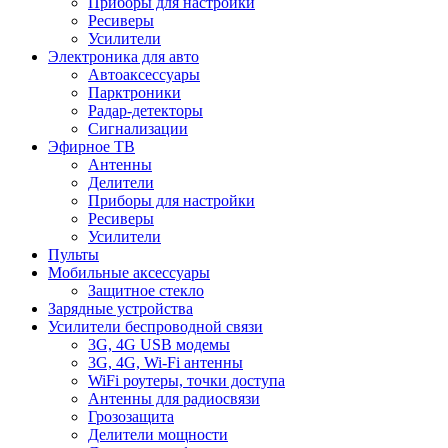
Приборы для настройки
Ресиверы
Усилители
Электроника для авто
Автоаксессуары
Парктроники
Радар-детекторы
Сигнализации
Эфирное ТВ
Антенны
Делители
Приборы для настройки
Ресиверы
Усилители
Пульты
Мобильные аксессуары
Защитное стекло
Зарядные устройства
Усилители беспроводной связи
3G, 4G USB модемы
3G, 4G, Wi-Fi антенны
WiFi роутеры, точки доступа
Антенны для радиосвязи
Грозозащита
Делители мощности