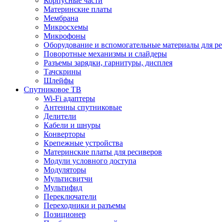
Корпусные части
Материнские платы
Мембрана
Микросхемы
Микрофоны
Оборудование и вспомогательные материалы для р
Поворотные механизмы и слайдеры
Разъемы зарядки, гарнитуры, дисплея
Тачскрины
Шлейфы
Спутниковое ТВ
Wi-Fi адаптеры
Антенны спутниковые
Делители
Кабели и шнуры
Конверторы
Крепежные устройства
Материнские платы для ресиверов
Модули условного доступа
Модуляторы
Мультисвитчи
Мультифид
Переключатели
Переходники и разъемы
Позиционер