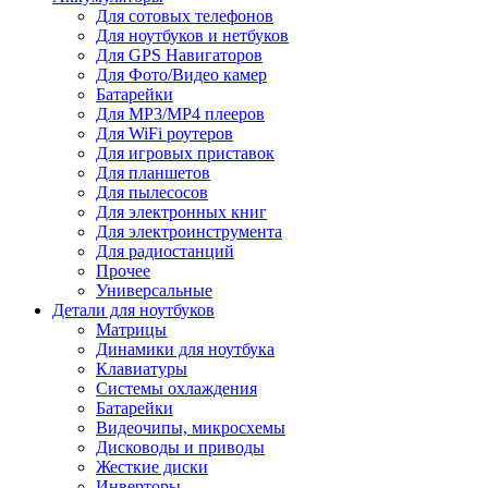
Для сотовых телефонов
Для ноутбуков и нетбуков
Для GPS Навигаторов
Для Фото/Видео камер
Батарейки
Для MP3/MP4 плееров
Для WiFi роутеров
Для игровых приставок
Для планшетов
Для пылесосов
Для электронных книг
Для электроинструмента
Для радиостанций
Прочее
Универсальные
Детали для ноутбуков
Матрицы
Динамики для ноутбука
Клавиатуры
Системы охлаждения
Батарейки
Видеочипы, микросхемы
Дисководы и приводы
Жесткие диски
Инверторы