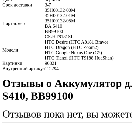
Срок доставки
3-7
35H00132-00M
35H00132-01M
35H00132-05M
Партномер
BA S410
BB99100
CS-HT8181SL
HTC Desire (HTC A8181 Bravo)
HTC Dragon (HTC Zoom2)
Модели
HTC Google Nexus One (G5)
HTC Tianxi (HTC T9188 HuaShan)
Картинки
90821
Внутренний артикул
115294
Отзывы о Аккумулятор 
S410, BB99100
Отзывов пока нет, вы может