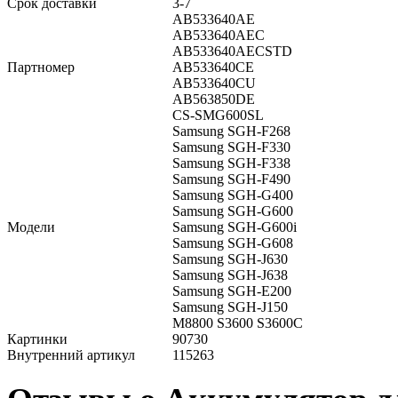
Срок доставки
3-7
AB533640AE
AB533640AEC
AB533640AECSTD
Партномер
AB533640CE
AB533640CU
AB563850DE
CS-SMG600SL
Samsung SGH-F268
Samsung SGH-F330
Samsung SGH-F338
Samsung SGH-F490
Samsung SGH-G400
Samsung SGH-G600
Модели
Samsung SGH-G600i
Samsung SGH-G608
Samsung SGH-J630
Samsung SGH-J638
Samsung SGH-E200
Samsung SGH-J150
M8800 S3600 S3600C
Картинки
90730
Внутренний артикул
115263