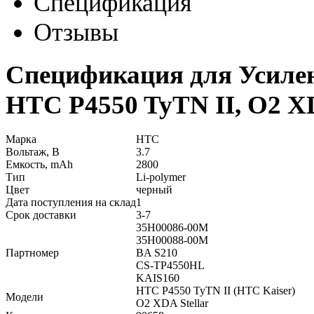
Спецификация
Отзывы
Спецификация для Усиле
HTC P4550 TyTN II, O2 XD
Марка
HTC
Вольтаж, В
3.7
Емкость, mAh
2800
Тип
Li-polymer
Цвет
черный
Дата поступления на склад
1
Срок доставки
3-7
35H00086-00M
35H00088-00M
Партномер
BA S210
CS-TP4550HL
KAIS160
HTC P4550 TyTN II (HTC Kaiser)
Модели
O2 XDA Stellar