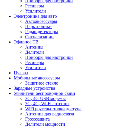
Приборы для настройки
Ресиверы
Усилители
Электроника для авто
Автоаксессуары
Парктроники
Радар-детекторы
Сигнализации
Эфирное ТВ
Антенны
Делители
Приборы для настройки
Ресиверы
Усилители
Пульты
Мобильные аксессуары
Защитное стекло
Зарядные устройства
Усилители беспроводной связи
3G, 4G USB модемы
3G, 4G, Wi-Fi антенны
WiFi роутеры, точки доступа
Антенны для радиосвязи
Грозозащита
Делители мощности