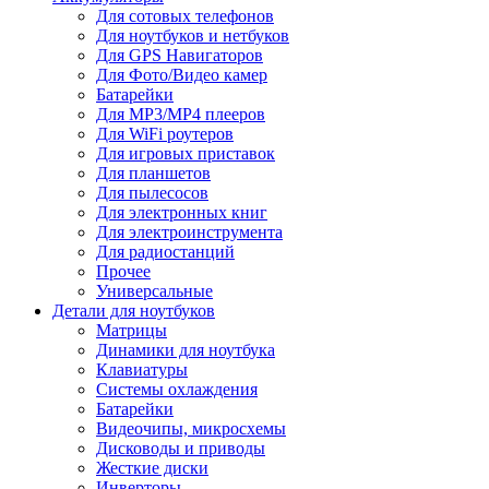
Для сотовых телефонов
Для ноутбуков и нетбуков
Для GPS Навигаторов
Для Фото/Видео камер
Батарейки
Для MP3/MP4 плееров
Для WiFi роутеров
Для игровых приставок
Для планшетов
Для пылесосов
Для электронных книг
Для электроинструмента
Для радиостанций
Прочее
Универсальные
Детали для ноутбуков
Матрицы
Динамики для ноутбука
Клавиатуры
Системы охлаждения
Батарейки
Видеочипы, микросхемы
Дисководы и приводы
Жесткие диски
Инверторы