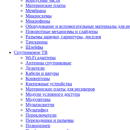
Корпусные части
Материнские платы
Мембрана
Микросхемы
Микрофоны
Оборудование и вспомогательные материалы для р
Поворотные механизмы и слайдеры
Разъемы зарядки, гарнитуры, дисплея
Тачскрины
Шлейфы
Спутниковое ТВ
Wi-Fi адаптеры
Антенны спутниковые
Делители
Кабели и шнуры
Конверторы
Крепежные устройства
Материнские платы для ресиверов
Модули условного доступа
Модуляторы
Мультисвитчи
Мультифид
Переключатели
Переходники и разъемы
Позиционер