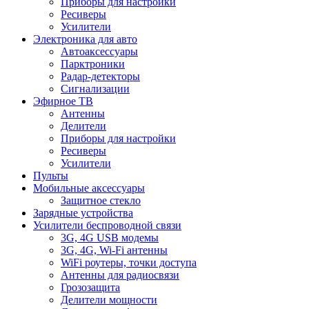
Приборы для настройки
Ресиверы
Усилители
Электроника для авто
Автоаксессуары
Парктроники
Радар-детекторы
Сигнализации
Эфирное ТВ
Антенны
Делители
Приборы для настройки
Ресиверы
Усилители
Пульты
Мобильные аксессуары
Защитное стекло
Зарядные устройства
Усилители беспроводной связи
3G, 4G USB модемы
3G, 4G, Wi-Fi антенны
WiFi роутеры, точки доступа
Антенны для радиосвязи
Грозозащита
Делители мощности