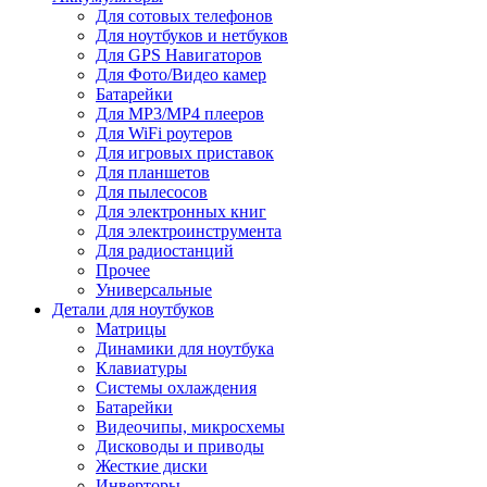
Для сотовых телефонов
Для ноутбуков и нетбуков
Для GPS Навигаторов
Для Фото/Видео камер
Батарейки
Для MP3/MP4 плееров
Для WiFi роутеров
Для игровых приставок
Для планшетов
Для пылесосов
Для электронных книг
Для электроинструмента
Для радиостанций
Прочее
Универсальные
Детали для ноутбуков
Матрицы
Динамики для ноутбука
Клавиатуры
Системы охлаждения
Батарейки
Видеочипы, микросхемы
Дисководы и приводы
Жесткие диски
Инверторы