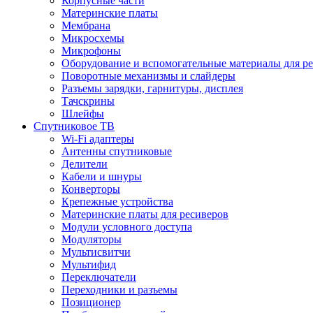
Корпусные части
Материнские платы
Мембрана
Микросхемы
Микрофоны
Оборудование и вспомогательные материалы для р
Поворотные механизмы и слайдеры
Разъемы зарядки, гарнитуры, дисплея
Тачскрины
Шлейфы
Спутниковое ТВ
Wi-Fi адаптеры
Антенны спутниковые
Делители
Кабели и шнуры
Конверторы
Крепежные устройства
Материнские платы для ресиверов
Модули условного доступа
Модуляторы
Мультисвитчи
Мультифид
Переключатели
Переходники и разъемы
Позиционер