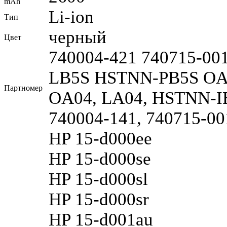
mAh
Li-ion
Тип
черный
Цвет
740004-421 740715-0
LB5S HSTNN-PB5S OA
Партномер
OA04, LA04, HSTNN-I
740004-141, 740715-
HP 15-d000ee
HP 15-d000se
HP 15-d000sl
HP 15-d000sr
HP 15-d001au