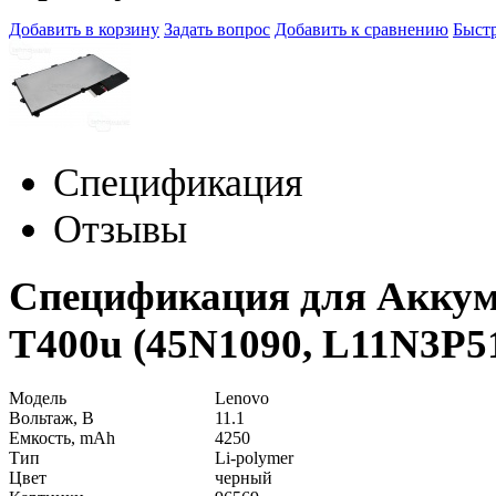
Добавить в корзину
Задать вопрос
Добавить к сравнению
Быстр
Спецификация
Отзывы
Спецификация для Аккум
T400u (45N1090, L11N3P5
Модель
Lenovo
Вольтаж, В
11.1
Емкость, mAh
4250
Тип
Li-polymer
Цвет
черный