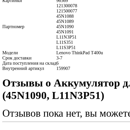
Картинки
96569
121300078
121500077
45N1088
45N1089
Партномер
45N1090
45N1091
L11N3P51
L11S351
L11S3P51
Модели
Lenovo ThinkPad T400u
Срок доставки
3-7
Дата поступления на склад
6
Внутренний артикул
159907
Отзывы о Аккумулятор д
(45N1090, L11N3P51)
Отзывов пока нет, вы может