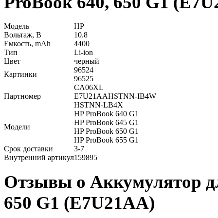
ProBook 640, 650 G1 (E7
Модель
HP
Вольтаж, В
10.8
Емкость, mAh
4400
Тип
Li-ion
Цвет
черный
96524
Картинки
96525
CA06XL
Партномер
E7U21AAHSTNN-IB4W
HSTNN-LB4X
HP ProBook 640 G1
HP ProBook 645 G1
Модели
HP ProBook 650 G1
HP ProBook 655 G1
Срок доставки
3-7
Внутренний артикул
159895
Отзывы о Аккумулятор дл
650 G1 (E7U21AA)