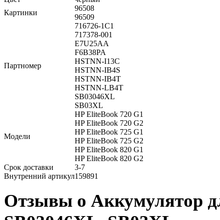
96508
Картинки
96509
716726-1C1
717378-001
E7U25AA
F6B38PA
HSTNN-I13C
Партномер
HSTNN-IB4S
HSTNN-IB4T
HSTNN-LB4T
SB03046XL
SB03XL
HP EliteBook 720 G1
HP EliteBook 720 G2
HP EliteBook 725 G1
Модели
HP EliteBook 725 G2
HP EliteBook 820 G1
HP EliteBook 820 G2
Срок доставки
3-7
Внутренний артикул
159891
Отзывы о Аккумулятор д