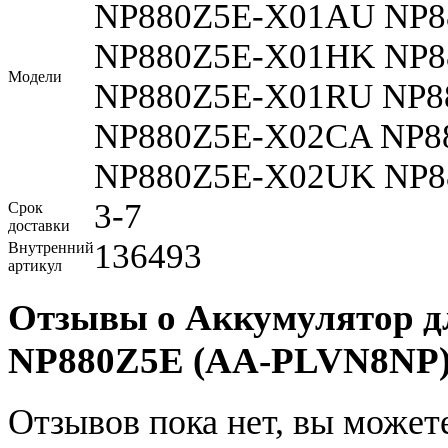
NP880Z5E-X01AU NP8
NP880Z5E-X01HK NP8
Модели
NP880Z5E-X01RU NP8
NP880Z5E-X02CA NP8
NP880Z5E-X02UK NP8
3-7
Срок
доставки
136493
Внутренний
артикул
Отзывы о Аккумулятор д
NP880Z5E (AA-PLVN8NP
Отзывов пока нет, вы может