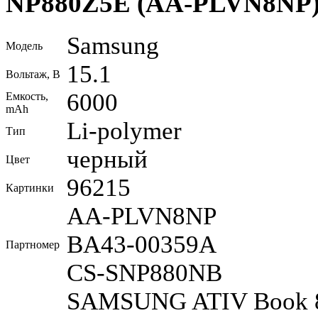
NP880Z5E (AA-PLVN8NP
Samsung
Модель
15.1
Вольтаж, В
6000
Емкость,
mAh
Li-polymer
Тип
черный
Цвет
96215
Картинки
AA-PLVN8NP
BA43-00359A
Партномер
CS-SNP880NB
SAMSUNG ATIV Book 