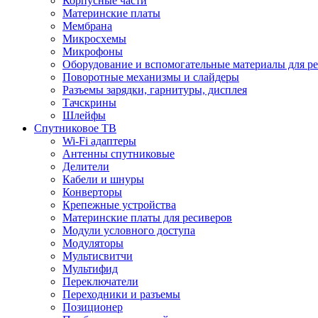
Корпусные части
Материнские платы
Мембрана
Микросхемы
Микрофоны
Оборудование и вспомогательные материалы для р
Поворотные механизмы и слайдеры
Разъемы зарядки, гарнитуры, дисплея
Тачскрины
Шлейфы
Спутниковое ТВ
Wi-Fi адаптеры
Антенны спутниковые
Делители
Кабели и шнуры
Конверторы
Крепежные устройства
Материнские платы для ресиверов
Модули условного доступа
Модуляторы
Мультисвитчи
Мультифид
Переключатели
Переходники и разъемы
Позиционер