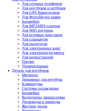
Для сотовых телефонов
Для ноутбуков и нетбуков
Для GPS Навигаторов
Для Фото/Видео камер
Батарейки
Для MP3/MP4 плееров
Для WiFi роутеров
Для игровых приставок
Для планшетов
Для пылесосов
Для электронных книг
Для электроинструмента
Для радиостанций
Прочее
Универсальные
Детали для ноутбуков
Матрицы
Динамики для ноутбука
Клавиатуры
Системы охлаждения
Батарейки
Видеочипы, микросхемы
Дисководы и приводы
Жесткие диски
Инверторы