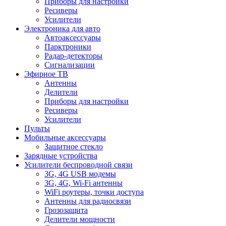
Приборы для настройки
Ресиверы
Усилители
Электроника для авто
Автоаксессуары
Парктроники
Радар-детекторы
Сигнализации
Эфирное ТВ
Антенны
Делители
Приборы для настройки
Ресиверы
Усилители
Пульты
Мобильные аксессуары
Защитное стекло
Зарядные устройства
Усилители беспроводной связи
3G, 4G USB модемы
3G, 4G, Wi-Fi антенны
WiFi роутеры, точки доступа
Антенны для радиосвязи
Грозозащита
Делители мощности