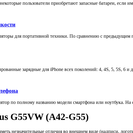
некоторые пользователи приобретают запасные батареи, если им 
мкости
яторы для портативной техники. По сравнению с предыдущим п
ованные зарядные для iPhone всех поколений: 4, 4S, 5, 5S, 6 и 
елефона
тор по полному названию модели смартфона или ноутбука. На са
sus G55VW (A42-G55)
еть незначительные отличия во внешнем виде (надписи, логотип