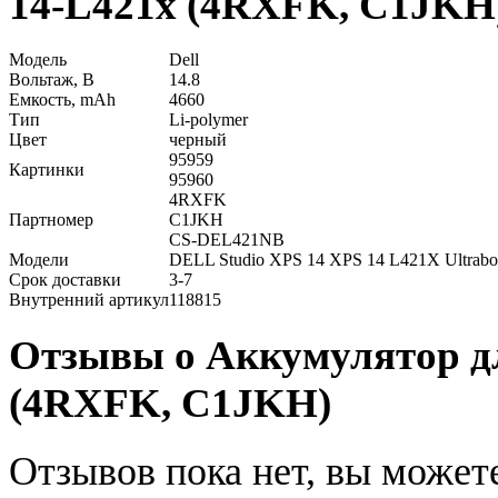
14-L421x (4RXFK, C1JKH
Модель
Dell
Вольтаж, В
14.8
Емкость, mAh
4660
Тип
Li-polymer
Цвет
черный
95959
Картинки
95960
4RXFK
Партномер
C1JKH
CS-DEL421NB
Модели
DELL Studio XPS 14 XPS 14 L421X Ultrab
Срок доставки
3-7
Внутренний артикул
118815
Отзывы о Аккумулятор дл
(4RXFK, C1JKH)
Отзывов пока нет, вы может