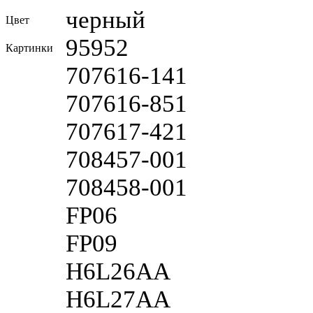
черный
Цвет
95952
Картинки
707616-141
707616-851
707617-421
708457-001
708458-001
FP06
FP09
H6L26AA
H6L27AA