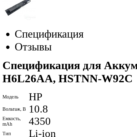
Спецификация
Отзывы
Спецификация для Аккуму
H6L26AA, HSTNN-W92C
HP
Модель
10.8
Вольтаж, В
4350
Емкость,
mAh
Li-ion
Тип