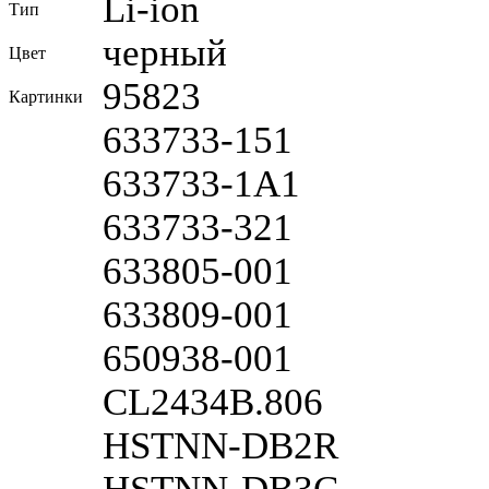
Li-ion
Тип
черный
Цвет
95823
Картинки
633733-151
633733-1A1
633733-321
633805-001
633809-001
650938-001
CL2434B.806
HSTNN-DB2R