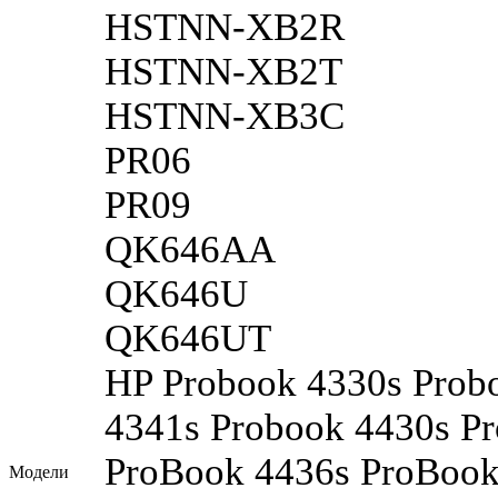
HSTNN-XB2R
HSTNN-XB2T
HSTNN-XB3C
PR06
PR09
QK646AA
QK646U
QK646UT
HP Probook 4330s Prob
4341s Probook 4430s P
ProBook 4436s ProBook
Модели