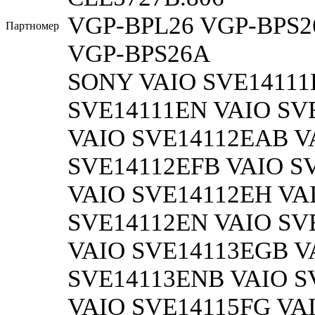
VGP-BPL26 VGP-BPS2
Партномер
VGP-BPS26A
SONY VAIO SVE14111EG VAIO SVE14111EGB VAIO SVE14111EN VAIO SVE14111ENB VAIO SVE14112EA VAIO SVE14112EAB VAIO SVE14112EF VAIO SVE14112EFB VAIO SVE14112EG VAIO SVE14112EGB VAIO SVE14112EH VAIO SVE14112EHB VAIO SVE14112EN VAIO SVE14112ENB VAIO SVE14113EG VAIO SVE14113EGB VAIO SVE14113EN VAIO SVE14113ENB VAIO SVE14115FA VAIO SVE14115FAB VAIO SVE14115FG VAIO SVE14115FGB VAIO SVE14115FH VAIO SVE14115FHW VAIO SVE14115FN VAIO SVE14115FNB VAIO SVE14115FW VAIO SVE14116GN VAIO SVE14116GNB VAIO SVE14117GN VAIO SVE14117GNB VAIO SVE14118FG VAIO SVE14118FGB VAIO SVE14118FH VAIO SVE14118FHB VAIO SVE14118FW VAIO SVE14118FXP VAIO SVE14119FJB VAIO SVE14119FJP VAIO SVE14119FJW VAIO SVE1411AGN VAIO SVE1411AGNB VAIO SVE1411AJ VAIO SVE1411BFXP VAIO SVE1411JFXP VAIO SVE1411JFXW VAIO SVE14121CV VAIO SVE14121CVW VAIO SVE14122CA VAIO SVE14122CAB VAIO SVE14122CG VAIO SVE14122CH VAIO SVE14122CHW VAIO SVE14122CV VAIO SVE14122CVW VAIO SVE14123CN VAIO SVE14123CNB VAIO SVE14125CN VAIO SVE14125CNB VAIO SVE14125CXP VAIO SVE14125CXW VAIO SVE14126CA VAIO SVE14126CAB VAIO SVE14126CH VAIO SVE14126CHW VAIO SVE14126CV VAIO SVE14126CVW VAIO SVE14127CN VAIO SVE14127CNW VAIO SVE14128CH VAIO SVE14128CHB VAIO SVE14128CV VAIO SVE14128CVW VAIO SVE14128CW VAIO SVE141290X VAIO SVE1412AJ VAIO SVE14135CG VAIO SVE141390X VAIO SVE1413CCXP VAIO SVE1413CCXW VAIO SVE14A100C VAIO SVE14A15FA VAIO SVE14A15FAB VAIO SVE14A15FDH VAIO SVE14A15FF VAIO SVE14A15FFB VAIO SVE14A15FG VAIO SVE14A15FGB VAIO SVE14A15FGW VAIO SVE14A15FH VAIO SVE14A15FHB VAIO SVE14A15FN VAIO SVE14A15FNB VAIO SVE14A16FA VAIO SVE14A16FAH VAIO SVE14A16FG VAIO SVE14A16FGH VAIO SVE14A16FN VAIO SVE14A16FNH VAIO SVE14A18FJ/B VAIO SVE14A18FJ/P VAIO SVE14A18FJ/W VAIO SVE14A19FJ/B VAIO SVE14A19FJ/P VAIO SVE14A19FJ/W VAIO SVE14A1AJ VAIO SVE14A1HFXBC VAIO SVE14A23CDH VAIO SVE14A23CW VAIO SVE14A23CW/WI VAIO SVE14A25CA VAIO SVE14A25CAPI VAIO SVE14A25CDB VAIO SVE14A25CF VAIO SVE14A25CFB VAIO SVE14A25CG VAIO SVE14A25CGWI VAIO SVE14A25CH VAIO SVE14A25CHPI VAIO SVE14A25CN VAIO SVE14A25CNWI VAIO SVE14A25CV VAIO SVE14A25CVPI VAIO SVE14A25CXS VAIO SVE14A26CA VAIO SVE14A26CAH VAIO SVE14A26CF VAIO SVE14A26CFH VAIO SVE14A26CG VAIO SVE14A26CGS VAIO SVE14A26CH VAIO SVE14A26CHS VAIO SVE14A26CV VAIO SVE14A26CVH VAIO SVE14A26CW VAIO SVE14A26CW/S VAIO SVE14A27CA VAIO SVE14A27CAS VAIO SVE14A27CDH VAIO SVE14A27CG VAIO SVE14A27CGH VAIO SVE14A27CJW VAIO SVE14A27CN VAIO SVE14A27CNH VAIO SVE14A27CV VAIO SVE14A27CVH VAIO SVE14A28CJB VAIO SVE14A28CJP VAIO SVE14A28CJW VAIO SVE14A290S VAIO SVE14A290X VAIO SVE14A29CJS VAIO SVE14A2AJ VAIO SVE14A35CXH VAIO SVE14A37CXH VAIO SVE14A390X VAIO SVE15111EA VAIO SVE15111EAB VAIO SVE15111EF VAIO SVE15111EFB VAIO SVE15111EG VAIO SVE15111EGB VAIO SVE15111EN VAIO SVE15111ENB VAIO SVE15111FDB VAIO SVE15112FXS VAIO SVE15113EG VAIO SVE15113EGB VAIO SVE15113EN VAIO SVE15113ENB VAIO SVE15113FDB VAIO SVE15113FDP VAIO SVE15113FDW VAIO SVE15113FJW VAIO SVE15114FJB VAIO SVE15114FJP VAIO SVE15114FJW VAIO SVE15115EA VAIO SVE15115EAB VAIO SVE15115EG VAIO SVE15115EGB VAIO SVE15115EH VAIO SVE15115EHW VAIO SVE15115EN VAIO SVE15115ENW VAIO SVE15116EA VAIO SVE15116EAB VAIO SVE15116EF VAIO SVE15116EFW VAIO SVE15116EG VAIO SVE15116EGB VAIO SVE15116EN VAIO SVE15116ENB VAIO SVE15117FDB VAIO SVE15117FG VAIO SVE15117FGB VAIO SVE15117FH VAIO SVE15117FHW VAIO SVE15117FJB VAIO SVE15117FJP VAIO SVE15117FJW VAIO SVE15117FN VAIO SVE15117FNB VAIO SVE15117FW VAIO SVE15118FA VAIO SVE15118FAB VAIO SVE15118FG VAIO SVE15118FGB VAIO SVE15118FN VAIO SVE15118FNB VAIO SVE15118FW VAIO SVE15119FJB VAIO SVE15119FJP VAIO SVE15119FJW VAIO SVE1511AEN VAIO SVE1511AENB VAIO SVE1511AFXS VAIO SVE1511AJ VAIO SVE15121CA VAIO SVE15121CAB VAIO SVE15121CF VAIO SVE15121CFB VAIO SVE15121CV VAIO SVE15121CVB VAIO SVE15122CA VAIO SVE15122CAW VAIO SVE15122CXP VAIO SVE15122CXW VAIO SVE15123CDS VAIO SVE15123CJW VAIO SVE15123CN VAIO SVE15123CNB VAIO SVE15123CV VAIO SVE15123CVW VAIO SVE15125CJW VAIO SVE15125CN VAIO SVE15125CNB VAIO SVE15126CA VAIO SVE15126CAP VAIO SVE15126CF VAIO SVE15126CFB VAIO SVE15126CH VAIO SVE15126CHW VAIO SVE15126CN VAIO SVE15126CNW VAIO SVE15126CV VAIO SVE15126CVP VAIO SVE15126CXS VAIO SVE15127CA VAIO SVE15127CAB VAIO SVE15127CDS VAIO SVE15127CF VAIO SVE15127CFB VAIO SVE15127CJB VAIO SVE15127CJP VAIO SVE15127CJW VAIO SVE15127CN VAIO SVE15127CNB VAIO SVE15127CV VAIO SVE15127CVB VAIO SVE15128CG VAIO SVE15128CGW VAIO SVE15128CN VAIO SVE15128CN