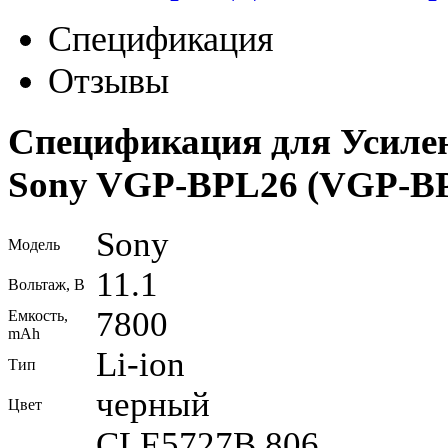
Спецификация
Отзывы
Спецификация для Усиле
Sony VGP-BPL26 (VGP-B
Sony
Модель
11.1
Вольтаж, В
7800
Емкость,
mAh
Li-ion
Тип
черный
Цвет
CLE5727B.806