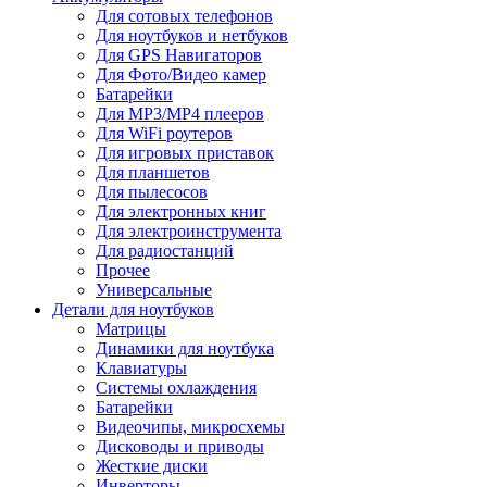
Для сотовых телефонов
Для ноутбуков и нетбуков
Для GPS Навигаторов
Для Фото/Видео камер
Батарейки
Для MP3/MP4 плееров
Для WiFi роутеров
Для игровых приставок
Для планшетов
Для пылесосов
Для электронных книг
Для электроинструмента
Для радиостанций
Прочее
Универсальные
Детали для ноутбуков
Матрицы
Динамики для ноутбука
Клавиатуры
Системы охлаждения
Батарейки
Видеочипы, микросхемы
Дисководы и приводы
Жесткие диски
Инверторы