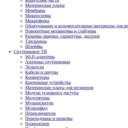
Корпусные части
Материнские платы
Мембрана
Микросхемы
Микрофоны
Оборудование и вспомогательные материалы для р
Поворотные механизмы и слайдеры
Разъемы зарядки, гарнитуры, дисплея
Тачскрины
Шлейфы
Спутниковое ТВ
Wi-Fi адаптеры
Антенны спутниковые
Делители
Кабели и шнуры
Конверторы
Крепежные устройства
Материнские платы для ресиверов
Модули условного доступа
Модуляторы
Мультисвитчи
Мультифид
Переключатели
Переходники и разъемы
Позиционер