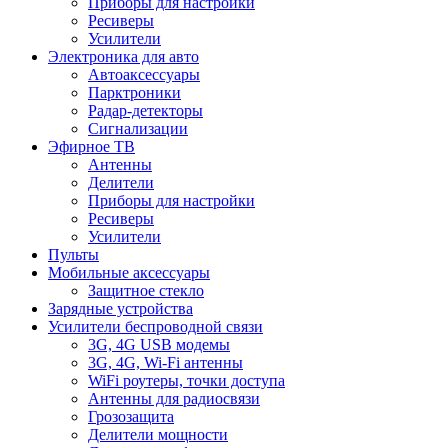
Приборы для настройки
Ресиверы
Усилители
Электроника для авто
Автоаксессуары
Парктроники
Радар-детекторы
Сигнализации
Эфирное ТВ
Антенны
Делители
Приборы для настройки
Ресиверы
Усилители
Пульты
Мобильные аксессуары
Защитное стекло
Зарядные устройства
Усилители беспроводной связи
3G, 4G USB модемы
3G, 4G, Wi-Fi антенны
WiFi роутеры, точки доступа
Антенны для радиосвязи
Грозозащита
Делители мощности