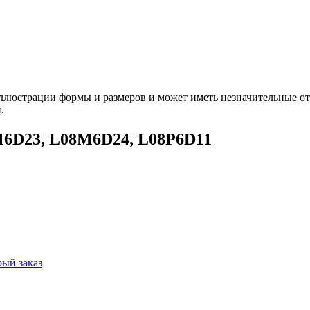
ллюстрации формы и размеров и может иметь незначительные от
.
M6D23, L08M6D24, L08P6D11
ый заказ