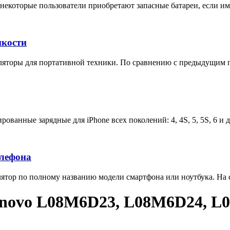
некоторые пользователи приобретают запасные батареи, если им 
мкости
яторы для портативной техники. По сравнению с предыдущим п
ованные зарядные для iPhone всех поколений: 4, 4S, 5, 5S, 6 и 
елефона
тор по полному названию модели смартфона или ноутбука. На са
enovo L08M6D23, L08M6D24, L